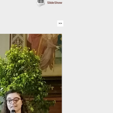
SlideShow
>>