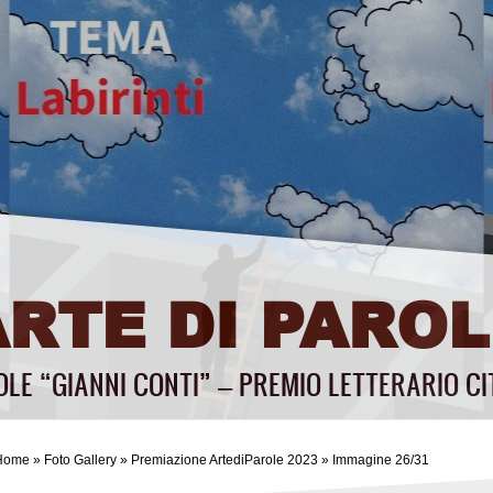
ARTE DI PAROL
OLE “GIANNI CONTI” – PREMIO LETTERARIO CI
Home
»
Foto Gallery
»
Premiazione ArtediParole 2023
» Immagine 26/31