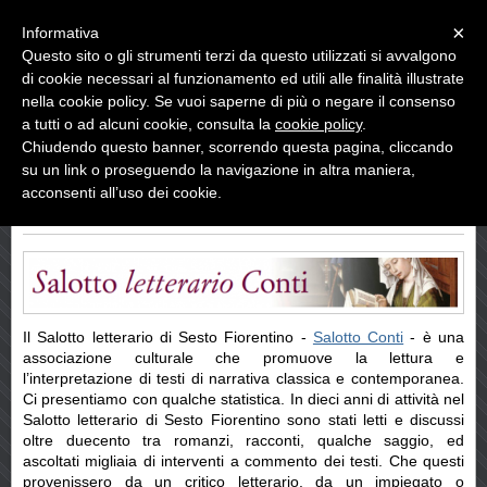
Menu
×
Informativa
Questo sito o gli strumenti terzi da questo utilizzati si avvalgono
Arte di Parole
di cookie necessari al funzionamento ed utili alle finalità illustrate
Arte di Parole “Gianni Conti” – Premio Letterario città di Prato
nella cookie policy. Se vuoi saperne di più o negare il consenso
a tutti o ad alcuni cookie, consulta la
cookie policy
.
CHI SIAMO
Chiudendo questo banner, scorrendo questa pagina, cliccando
su un link o proseguendo la navigazione in altra maniera,
acconsenti all’uso dei cookie.
SALOTTO CONTI
Il Salotto letterario di Sesto Fiorentino -
Salotto Conti
- è una
associazione culturale che promuove la lettura e
l’interpretazione di testi di narrativa classica e contemporanea.
Ci presentiamo con qualche statistica. In dieci anni di attività nel
Salotto letterario di Sesto Fiorentino sono stati letti e discussi
oltre duecento tra romanzi, racconti, qualche saggio, ed
ascoltati migliaia di interventi a commento dei testi. Che questi
provenissero da un critico letterario, da un impiegato o