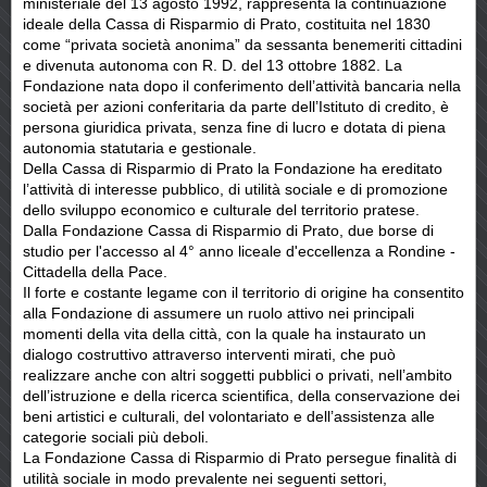
ministeriale del 13 agosto 1992, rappresenta la continuazione
ideale della Cassa di Risparmio di Prato, costituita nel 1830
come “privata società anonima” da sessanta benemeriti cittadini
e divenuta autonoma con R. D. del 13 ottobre 1882. La
Fondazione nata dopo il conferimento dell’attività bancaria nella
società per azioni conferitaria da parte dell’Istituto di credito, è
persona giuridica privata, senza fine di lucro e dotata di piena
autonomia statutaria e gestionale.
Della Cassa di Risparmio di Prato la Fondazione ha ereditato
l’attività di interesse pubblico, di utilità sociale e di promozione
dello sviluppo economico e culturale del territorio pratese.
Dalla Fondazione Cassa di Risparmio di Prato, due borse di
studio per l'accesso al 4° anno liceale d'eccellenza a Rondine -
Cittadella della Pace.
Il forte e costante legame con il territorio di origine ha consentito
alla Fondazione di assumere un ruolo attivo nei principali
momenti della vita della città, con la quale ha instaurato un
dialogo costruttivo attraverso interventi mirati, che può
realizzare anche con altri soggetti pubblici o privati, nell’ambito
dell’istruzione e della ricerca scientifica, della conservazione dei
beni artistici e culturali, del volontariato e dell’assistenza alle
categorie sociali più deboli.
La Fondazione Cassa di Risparmio di Prato persegue finalità di
utilità sociale in modo prevalente nei seguenti settori,