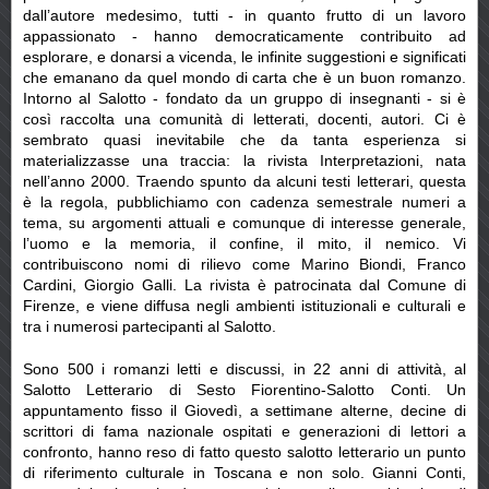
dall’autore medesimo, tutti - in quanto frutto di un lavoro
appassionato - hanno democraticamente contribuito ad
esplorare, e donarsi a vicenda, le infinite suggestioni e significati
che emanano da quel mondo di carta che è un buon romanzo.
Intorno al Salotto - fondato da un gruppo di insegnanti - si è
così raccolta una comunità di letterati, docenti, autori. Ci è
sembrato quasi inevitabile che da tanta esperienza si
materializzasse una traccia: la rivista Interpretazioni, nata
nell’anno 2000. Traendo spunto da alcuni testi letterari, questa
è la regola, pubblichiamo con cadenza semestrale numeri a
tema, su argomenti attuali e comunque di interesse generale,
l’uomo e la memoria, il confine, il mito, il nemico. Vi
contribuiscono nomi di rilievo come Marino Biondi, Franco
Cardini, Giorgio Galli. La rivista è patrocinata dal Comune di
Firenze, e viene diffusa negli ambienti istituzionali e culturali e
tra i numerosi partecipanti al Salotto.
Sono 500 i romanzi letti e discussi, in 22 anni di attività, al
Salotto Letterario di Sesto Fiorentino-Salotto Conti. Un
appuntamento fisso il Giovedì, a settimane alterne, decine di
scrittori di fama nazionale ospitati e generazioni di lettori a
confronto, hanno reso di fatto questo salotto letterario un punto
di riferimento culturale in Toscana e non solo. Gianni Conti,