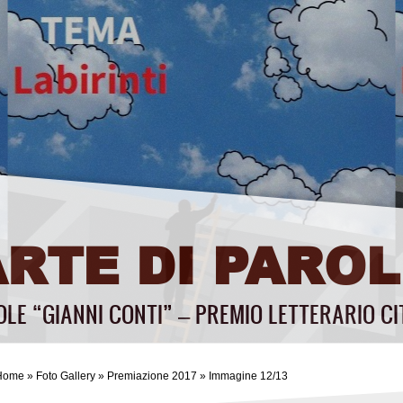
ARTE DI PAROL
OLE “GIANNI CONTI” – PREMIO LETTERARIO CI
Home
»
Foto Gallery
»
Premiazione 2017
» Immagine 12/13