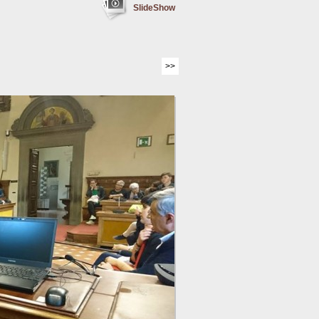
SlideShow
>>