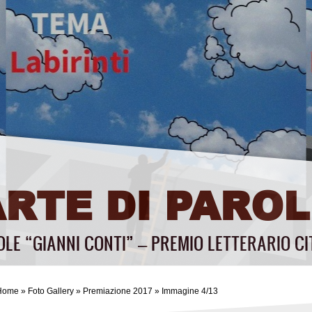
ARTE DI PAROL
OLE “GIANNI CONTI” – PREMIO LETTERARIO CI
Home
»
Foto Gallery
»
Premiazione 2017
» Immagine 4/13